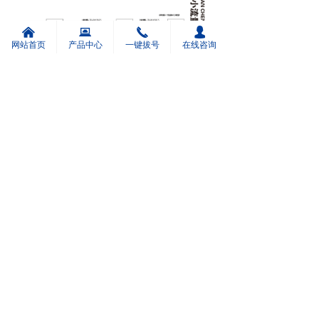
낀
뀵
끅
넙
网站首页
产品中心
一键拔号
在线咨询
前一个：
型号：ZDMS0.6/10S-AC35
ꄴ
后一个：
型号：ZDMS0.6/10S-AC35（潮流款）
ꄲ
版权所有：江苏安成智能科技有限公司
苏ICP备2024112668号-1
本网站由阿里云提供云计算及安全服务
本网站支持
IPv6