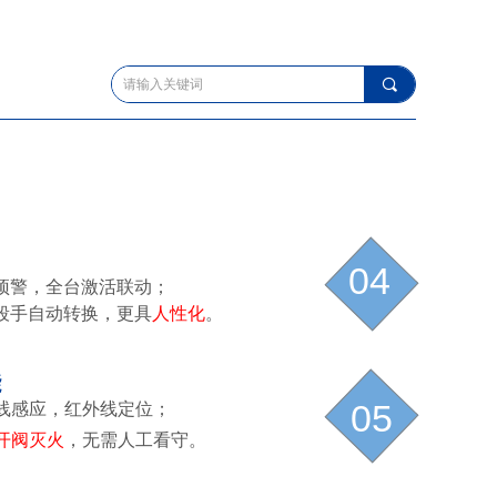
끠
便
04
预警，全台激活联动；
段手自动转换，更具
人性化
。
能
线感应，红外线定位；
05
开阀灭火
，无需人工看守。