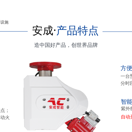
套设施
安成·
产品特点
造中国好产品，创世界品牌
方
一台
分时
智
紫外
布点；
自动
移动火