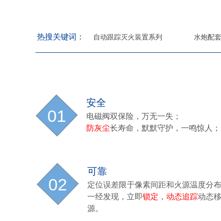
热搜关键词：
自动跟踪灭火装置系列
水炮配
安全
01
电磁阀双保险，万无一失；
防灰尘
长寿命，默默守护，一鸣惊人；
可靠
02
定位误差限于像素间距和火源温度分
一经发现，立即
锁定
，
动态追踪
动态
源。