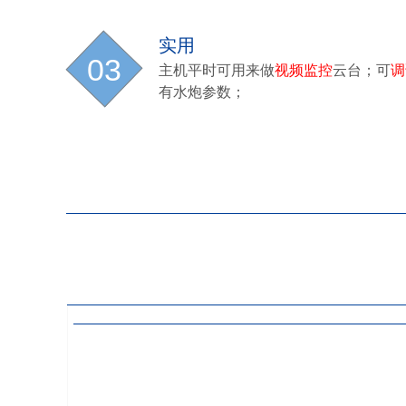
实用
03
主机平时可用来做
视频监控
云台；可
调
有水炮参数；