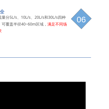
全
量分5L/s、10L/s、20L/s和30L/s四种
06
，可覆盖半径40~60m区域，
满足不同场
求